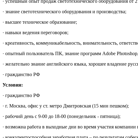
· успешный опыт продаж светотехнического оборудования от 2 
· знание светотехнического оборудования и производства;
· высшее техническое образование;
· навыки ведения переговоров;
· креативность, коммуникабельность, внимательность, ответстве
· опытный пользователь ПК, знание программ Adobe Photoshop, 
· желательно знание английского языка, хорошее владение рус
· гражданство РФ
Условия:
· гражданство РФ
· г. Москва, офис у ст. метро Дмитровская (15 мин пешком);
· рабочий день с 9-00 до 18-00 (понедельник - пятница);
· возможна работа в выходные дни во время участия компании 
· конкурентоспособная заработная плата – по результатам собес